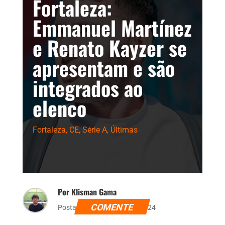
Fortaleza:
Emmanuel Martínez
e Renato Kayzer se
apresentam e são
integrados ao
elenco
Fortaleza
,
CE
,
Série A
,
Últimas
Por Klisman Gama
COMENTE
Postado dia 15 de abril de 2024