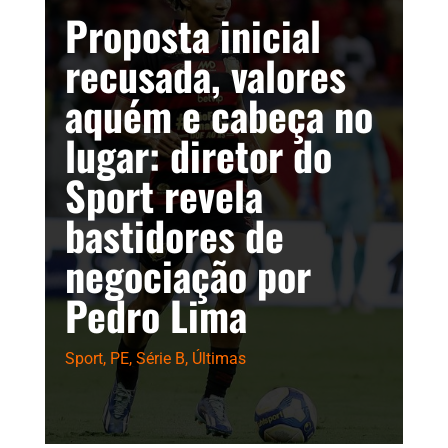
Proposta inicial
recusada, valores
aquém e cabeça no
lugar: diretor do
Sport revela
bastidores de
negociação por
Pedro Lima
Sport
,
PE
,
Série B
,
Últimas