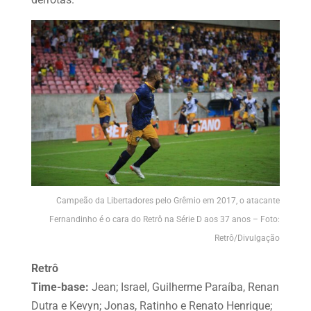
Campeão da Libertadores pelo Grêmio em 2017, o atacante
Fernandinho é o cara do Retrô na Série D aos 37 anos – Foto:
Retrô/Divulgação
Retrô
Time-base:
Jean; Israel, Guilherme Paraíba, Renan
Dutra e Kevyn; Jonas, Ratinho e Renato Henrique;