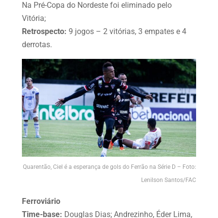
Na Pré-Copa do Nordeste foi eliminado pelo
Vitória;
Retrospecto:
9 jogos – 2 vitórias, 3 empates e 4
derrotas.
Quarentão, Ciel é a esperança de gols do Ferrão na Série D – Foto:
Lenilson Santos/FAC
Ferroviário
Time-base:
Douglas Dias; Andrezinho, Éder Lima,