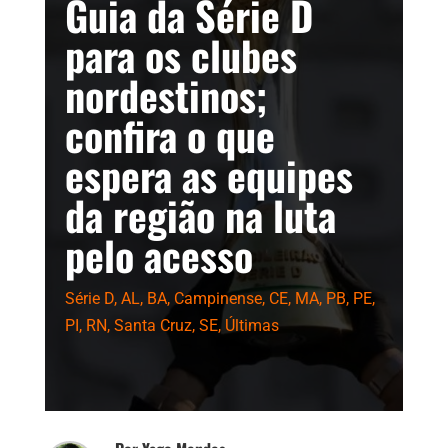
Guia da Série D
para os clubes
nordestinos;
confira o que
espera as equipes
da região na luta
pelo acesso
Série D
,
AL
,
BA
,
Campinense
,
CE
,
MA
,
PB
,
PE
,
PI
,
RN
,
Santa Cruz
,
SE
,
Últimas