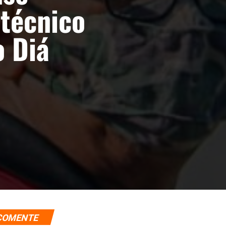
 técnico
o Diá
COMENTE