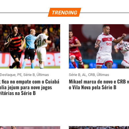
TRENDING
Destaque
,
PE
,
Série B
,
Últimas
Série B
,
AL
,
CRB
,
Últimas
 fica no empate com o Cuiabá
Mikael marca de novo e CRB 
lia jejum para nove jogos
o Vila Nova pela Série B
itórias na Série B