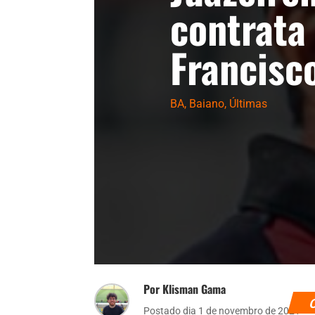
contrata
Francisc
BA
,
Baiano
,
Últimas
Por Klisman Gama
Postado dia 1 de novembro de 2021