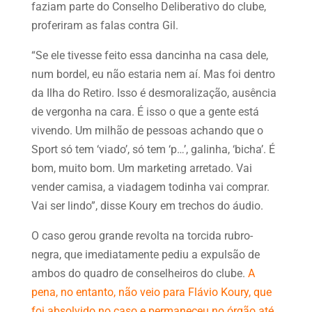
faziam parte do Conselho Deliberativo do clube,
proferiram as falas contra Gil.
“Se ele tivesse feito essa dancinha na casa dele,
num bordel, eu não estaria nem aí. Mas foi dentro
da Ilha do Retiro. Isso é desmoralização, ausência
de vergonha na cara. É isso o que a gente está
vivendo. Um milhão de pessoas achando que o
Sport só tem ‘viado’, só tem ‘p…’, galinha, ‘bicha’. É
bom, muito bom. Um marketing arretado. Vai
vender camisa, a viadagem todinha vai comprar.
Vai ser lindo”, disse Koury em trechos do áudio.
O caso gerou grande revolta na torcida rubro-
negra, que imediatamente pediu a expulsão de
ambos do quadro de conselheiros do clube.
A
pena, no entanto, não veio para Flávio Koury, que
foi absolvido no caso e permaneceu no órgão até