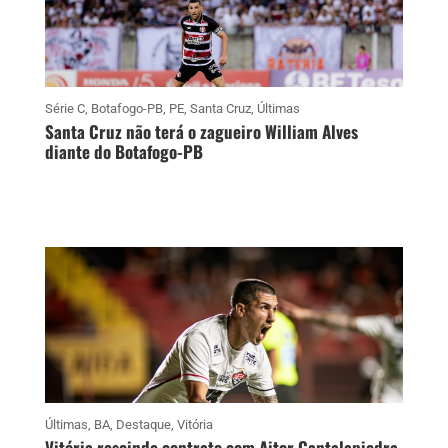
Série C
,
Botafogo-PB
,
PE
,
Santa Cruz
,
Últimas
Santa Cruz não terá o zagueiro William Alves
diante do Botafogo-PB
Últimas
,
BA
,
Destaque
,
Vitória
Vitória rescinde contrato com Aitor Cantalapiedra