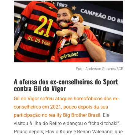
Foto: Anderson Stevens/SCR
A ofensa dos ex-conselheiros do Sport
contra Gil do Vigor
Gil do Vigor sofreu ataques homofóbicos dos ex-
conselheiros em 2021, pouco depois da sua
participação no reality Big Brother Brasil
. Ele
visitou à Ilha do Retiro e dançou o “tchaki tchaki”.
Pouco depois, Flávio Koury e Renan Valeriano, que