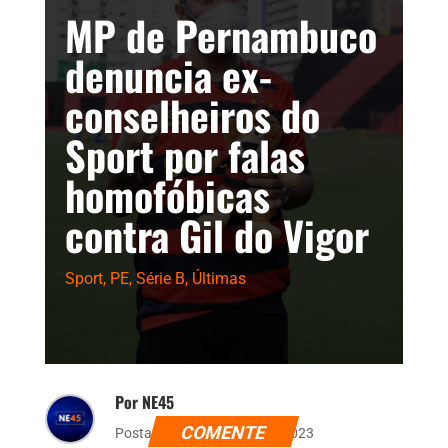
MP de Pernambuco
denuncia ex-
conselheiros do
Sport por falas
homofóbicas
contra Gil do Vigor
Sport
,
PE
,
Série B
,
Últimas
Por NE45
COMENTE
Postado dia 31 de maio de 2023