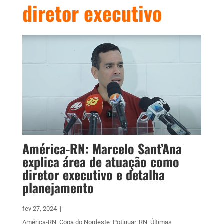
diretor executivo
América-RN: Marcelo Sant’Ana
explica área de atuação como
diretor executivo e detalha
planejamento
fev 27, 2024
|
América-RN
,
Copa do Nordeste
,
Potiguar
,
RN
,
Últimas