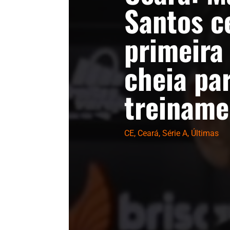
Santos c
primeira
cheia pa
treiname
CE
,
Ceará
,
Série A
,
Últimas