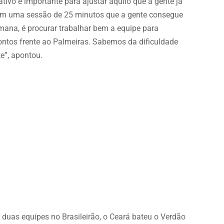
ativo e importante para ajustar aquilo que a gente já
é em uma sessão de 25 minutos que a gente consegue
emana, é procurar trabalhar bem a equipe para
ontos frente ao Palmeiras. Sabemos da dificuldade
e”, apontou.
s duas equipes no Brasileirão, o Ceará bateu o Verdão