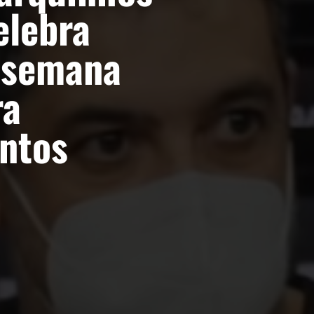
elebra
 semana
ra
ntos