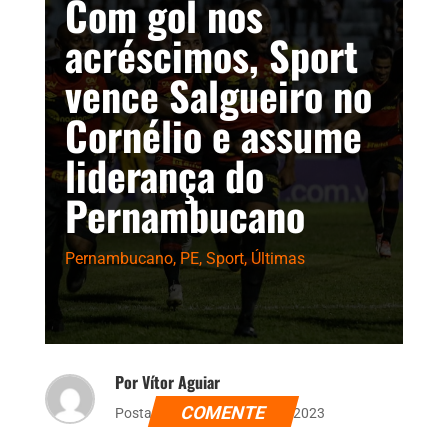
Com gol nos
acréscimos, Sport
vence Salgueiro no
Cornélio e assume
liderança do
Pernambucano
Pernambucano
,
PE
,
Sport
,
Últimas
Por Vítor Aguiar
COMENTE
Postado dia 17 de janeiro de 2023